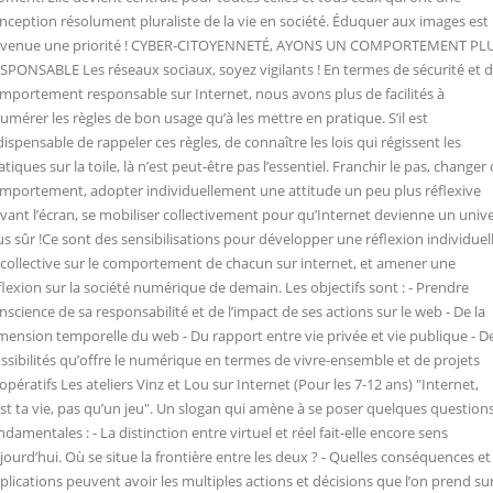
nception résolument pluraliste de la vie en société. Éduquer aux images est
venue une priorité ! CYBER-CITOYENNETÉ, AYONS UN COMPORTEMENT PL
SPONSABLE Les réseaux sociaux, soyez vigilants ! En termes de sécurité et 
mportement responsable sur Internet, nous avons plus de facilités à
umérer les règles de bon usage qu’à les mettre en pratique. S’il est
dispensable de rappeler ces règles, de connaître les lois qui régissent les
atiques sur la toile, là n’est peut-être pas l’essentiel. Franchir le pas, changer
mportement, adopter individuellement une attitude un peu plus réflexive
vant l’écran, se mobiliser collectivement pour qu’Internet devienne un univ
us sûr !Ce sont des sensibilisations pour développer une réflexion individuel
 collective sur le comportement de chacun sur internet, et amener une
flexion sur la société numérique de demain. Les objectifs sont : - Prendre
nscience de sa responsabilité et de l’impact de ses actions sur le web - De la
mension temporelle du web - Du rapport entre vie privée et vie publique - D
ssibilités qu’offre le numérique en termes de vivre-ensemble et de projets
opératifs Les ateliers Vinz et Lou sur Internet (Pour les 7-12 ans) "Internet,
est ta vie, pas qu’un jeu". Un slogan qui amène à se poser quelques question
ndamentales : - La distinction entre virtuel et réel fait-elle encore sens
jourd’hui. Où se situe la frontière entre les deux ? - Quelles conséquences et
plications peuvent avoir les multiples actions et décisions que l’on prend su