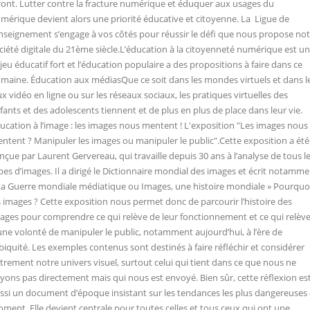
ront. Lutter contre la fracture numérique et éduquer aux usages du
mérique devient alors une priorité éducative et citoyenne. La Ligue de
enseignement s’engage à vos côtés pour réussir le défi que nous propose not
ciété digitale du 21ème siècle.L’éducation à la citoyenneté numérique est un
jeu éducatif fort et l’éducation populaire a des propositions à faire dans ce
maine. Éducation aux médiasQue ce soit dans les mondes virtuels et dans l
ux vidéo en ligne ou sur les réseaux sociaux, les pratiques virtuelles des
fants et des adolescents tiennent et de plus en plus de place dans leur vie.
ucation à l’image : les images nous mentent ! L'exposition "Les images nous
ntent ? Manipuler les images ou manipuler le public".Cette exposition a été
nçue par Laurent Gervereau, qui travaille depuis 30 ans à l’analyse de tous l
pes d’images. Il a dirigé le Dictionnaire mondial des images et écrit notamm
La Guerre mondiale médiatique ou Images, une histoire mondiale » Pourquo
s images ? Cette exposition nous permet donc de parcourir l’histoire des
ages pour comprendre ce qui relève de leur fonctionnement et ce qui relèv
une volonté de manipuler le public, notamment aujourd’hui, à l’ère de
ubiquité. Les exemples contenus sont destinés à faire réfléchir et considérer
trement notre univers visuel, surtout celui qui tient dans ce que nous ne
yons pas directement mais qui nous est envoyé. Bien sûr, cette réflexion es
ssi un document d’époque insistant sur les tendances les plus dangereuses
ment. Elle devient centrale pour toutes celles et tous ceux qui ont une