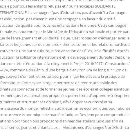
éciale pour tous les enfants réfugiés et / ou handicapés SOLIDARITE
TERNATIONALE La campagne "pas d’éducation, pas d’avenir"La Campagne
as d’éducation, pas d’avenir" est une campagne en faveur du droit à
éducation de qualité pour tous les enfants dans le monde. Cette campagne
tionale est soutenue par le Ministère de l’éducation nationale et portée par 
gue de l’enseignement et Solidarité laïque. C’est l’occasion d’échanger avec le
fants et les jeunes sur de nombreux thèmes comme : les relations nord/sud,
couverte d’une autre culture, la scolarisation des filles, les difficultés d’accès
éducation, la solidarité internationale et le développement durable : c’est une
tion concrète d’éducation à la citoyenneté. Projet 2016/2017 : Construction 
-AVA, commune du Bénin, d’une barque d’environ 6m de long sur 1.2m de
rge, couvert d’un toit, et motorisée, pour initier les élèves, à la pratique de
informatique. Cette cyber-pirogue permettra de rendre accessible des
dinateurs connectés et de former les jeunes, des écoles et collèges alentour,
 numérique. Les animations proposées permettent d’apprendre à s’exprime
gumenter et structurer ses opinions, développer sa curiosité et sa
nnaissance du monde, réfléchir aux mécanismes économiques pour aborde
 concurrence économique de manière ludique. Des jeux pour comprendre le
lations Nord/ SudNous proposons d’animer des ateliers ludiques afin de
nsibiliser les jeunes et enfants aux : - Mécanismes d’échanges Nord/Sud - La