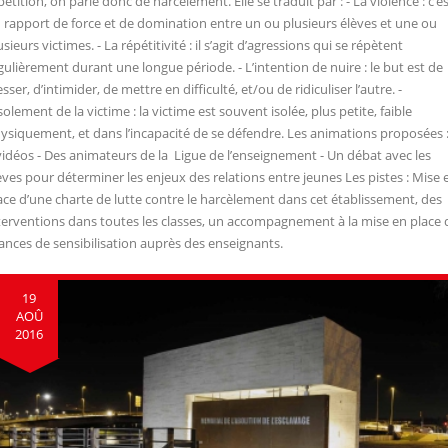
pétition, on parle donc de harcèlement. Elle se traduit par : - La violence : c’e
 rapport de force et de domination entre un ou plusieurs élèves et une ou
usieurs victimes. - La répétitivité : il s’agit d’agressions qui se répètent
gulièrement durant une longue période. - L’intention de nuire : le but est de
esser, d’intimider, de mettre en difficulté, et/ou de ridiculiser l’autre. -
isolement de la victime : la victime est souvent isolée, plus petite, faible
ysiquement, et dans l’incapacité de se défendre. Les animations proposées :
vidéos - Des animateurs de la Ligue de l’enseignement - Un débat avec les
èves pour déterminer les enjeux des relations entre jeunes Les pistes : Mise 
ace d’une charte de lutte contre le harcèlement dans cet établissement, des
terventions dans toutes les classes, un accompagnement à la mise en place 
ances de sensibilisation auprès des enseignants.
19
AOÛ
2016