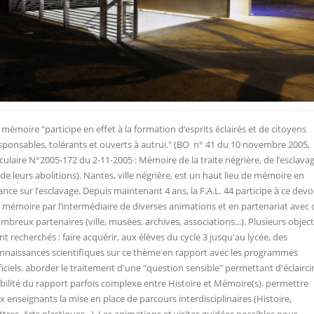
 mémoire "participe en effet à la formation d’esprits éclairés et de citoyens
sponsables, tolérants et ouverts à autrui." (BO n° 41 du 10 novembre 2005,
rculaire N°2005-172 du 2-11-2005 : Mémoire de la traite négrière, de l’esclava
 de leurs abolitions). Nantes, ville négrière, est un haut lieu de mémoire en
ance sur l’esclavage. Depuis maintenant 4 ans, la F.A.L. 44 participe à ce devo
 mémoire par l’intermédiaire de diverses animations et en partenariat avec 
mbreux partenaires (ville, musées, archives, associations...). Plusieurs object
nt recherchés : faire acquérir, aux élèves du cycle 3 jusqu'au lycée, des
nnaissances scientifiques sur ce thème en rapport avec les programmes
ficiels. aborder le traitement d'une "question sensible" permettant d'éclaircir
sibilité du rapport parfois complexe entre Histoire et Mémoire(s). permettre
x enseignants la mise en place de parcours interdisciplinaires (Histoire,