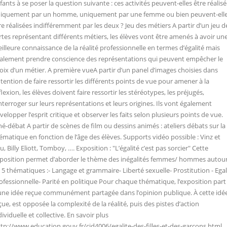
fants à se poser la question suivante : ces activités peuvent-elles être réalis
iquement par un homme, uniquement par une femme ou bien peuvent-ell
re réalisées indifféremment par les deux ? Jeu des métiers A partir d’un jeu d
rtes représentant différents métiers, les élèves vont être amenés à avoir un
illeure connaissance de la réalité professionnelle en termes d’égalité mais
alement prendre conscience des représentations qui peuvent empêcher le
oix d’un métier. A première vueA partir d’un panel d’images choisies dans
intention de faire ressortir les différents points de vue pour amener à la
flexion, les élèves doivent faire ressortir les stéréotypes, les préjugés,
interroger sur leurs représentations et leurs origines. Ils vont également
velopper l’esprit critique et observer les faits selon plusieurs points de vue.
né-débat A partir de scènes de film ou dessins animés : ateliers débats sur la
ématique en fonction de l’âge des élèves. Supports vidéo possible : Vinz et
u, Billy Eliott, Tomboy, …. Exposition : "L’égalité c’est pas sorcier" Cette
position permet d’aborder le thème des inégalités femmes/ hommes autou
 5 thématiques :- Langage et grammaire- Liberté sexuelle- Prostitution - Egal
ofessionnelle- Parité en politique Pour chaque thématique, l’exposition part
une idée reçue communément partagée dans l’opinion publique. À cette idé
çue, est opposée la complexité de la réalité, puis des pistes d’action
dividuelle et collective. En savoir plus
ttp://www.education.gouv.fr/cid4006/egalite-des-filles-et-des-garcons.htm