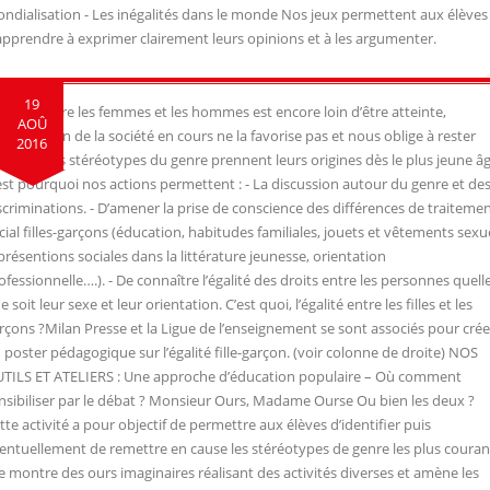
ndialisation - Les inégalités dans le monde Nos jeux permettent aux élèves
apprendre à exprimer clairement leurs opinions et à les argumenter.
19
égalité entre les femmes et les hommes est encore loin d’être atteinte,
AOÛ
organisation de la société en cours ne la favorise pas et nous oblige à rester
2016
gilants. Les stéréotypes du genre prennent leurs origines dès le plus jeune âg
est pourquoi nos actions permettent : - La discussion autour du genre et de
scriminations. - D’amener la prise de conscience des différences de traiteme
cial filles-garçons (éducation, habitudes familiales, jouets et vêtements sexu
présentions sociales dans la littérature jeunesse, orientation
ofessionnelle….). - De connaître l’égalité des droits entre les personnes quell
e soit leur sexe et leur orientation. C’est quoi, l’égalité entre les filles et les
rçons ?Milan Presse et la Ligue de l’enseignement se sont associés pour crée
 poster pédagogique sur l’égalité fille-garçon. (voir colonne de droite) NOS
TILS ET ATELIERS : Une approche d’éducation populaire – Où comment
nsibiliser par le débat ? Monsieur Ours, Madame Ourse Ou bien les deux ?
tte activité a pour objectif de permettre aux élèves d’identifier puis
entuellement de remettre en cause les stéréotypes de genre les plus couran
le montre des ours imaginaires réalisant des activités diverses et amène les