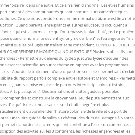
mme "bizarre" dans une autre. Et cela n’a rien d’anormal. Les êtres humains
partiennent à des communautés qui ont chacune leurs caractéristiques
écifiques. Ce que nous considérons comme normal ou bizarre est lié à notre
ucation. Quand parents, enseignants et autres éducateurs inculquent à
enfant ce qui est la norme et ce qui l’outrepasse, l’enfant l’intègre. Le problèm
 pose quand la normalité devient synonyme de "bien" et l’étrangeté de "mal"
est ainsi que les préjugés s’installent et se consolident. CONNAITRE L’HISTOI
UR COMPRENDRE LE MONDE QUI NOUS ENTOURE Plusieurs objectifs sont
cherchés : - Permettre aux élèves du cycle 3 jusqu’au lycée d’acquérir des
nnaissances scientifiques sur ce thème en rapport avec les programmes
ficiels - Aborder le traitement d’une « question sensible » permettant d’éclair
 lisibilité du rapport parfois complexe entre Histoire et Mémoire(s) - Permett
x enseignants la mise en place de parcours interdisciplinaires (Histoire,
ttres, Arts plastiques...). Des animations et visites guidées possibles
urcomprendre et construire la citoyenneté : jeu de piste permettant aux
èves d’acquérir des connaissances sur la traite négrière et plus
rticulièrement d’appréhender l’histoire coloniale de la ville et du port de
ntes. Une visite guidée de salles au château des ducs de Bretagne à Nantes
i permet d’aborder les facteurs qui ont contribué à l’essor du commerce, la
scription des activités sur les 3 continents, les richesses engendrées et les