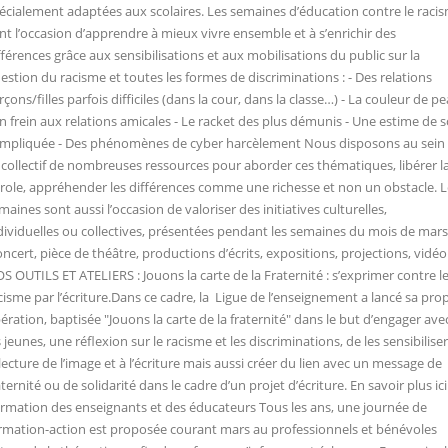
écialement adaptées aux scolaires. Les semaines d’éducation contre le raci
nt l’occasion d’apprendre à mieux vivre ensemble et à s’enrichir des
fférences grâce aux sensibilisations et aux mobilisations du public sur la
estion du racisme et toutes les formes de discriminations : - Des relations
rçons/filles parfois difficiles (dans la cour, dans la classe…) - La couleur de p
un frein aux relations amicales - Le racket des plus démunis - Une estime de s
mpliquée - Des phénomènes de cyber harcèlement Nous disposons au sein
 collectif de nombreuses ressources pour aborder ces thématiques, libérer l
role, appréhender les différences comme une richesse et non un obstacle. L
maines sont aussi l’occasion de valoriser des initiatives culturelles,
dividuelles ou collectives, présentées pendant les semaines du mois de mars
oncert, pièce de théâtre, productions d’écrits, expositions, projections, vidéo..
S OUTILS ET ATELIERS : Jouons la carte de la Fraternité : s’exprimer contre l
cisme par l’écriture.Dans ce cadre, la Ligue de l’enseignement a lancé sa pro
ération, baptisée "Jouons la carte de la fraternité" dans le but d’engager ave
s jeunes, une réflexion sur le racisme et les discriminations, de les sensibiliser
 lecture de l’image et à l’écriture mais aussi créer du lien avec un message de
aternité ou de solidarité dans le cadre d’un projet d’écriture. En savoir plus ici
rmation des enseignants et des éducateurs Tous les ans, une journée de
rmation-action est proposée courant mars au professionnels et bénévoles