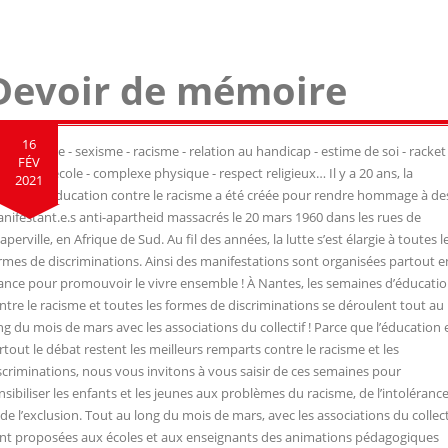
Devoir de mémoire
16
mophobie - sexisme - racisme - relation au handicap - estime de soi - racket 
FÉV
olence à l’école - complexe physique - respect religieux… Il y a 20 ans, la
2021
maine d’éducation contre le racisme a été créée pour rendre hommage à de
nifestant.e.s anti-apartheid massacrés le 20 mars 1960 dans les rues de
aperville, en Afrique de Sud. Au fil des années, la lutte s’est élargie à toutes l
rmes de discriminations. Ainsi des manifestations sont organisées partout e
ance pour promouvoir le vivre ensemble ! À Nantes, les semaines d’éducati
ntre le racisme et toutes les formes de discriminations se déroulent tout au
ng du mois de mars avec les associations du collectif ! Parce que l’éducation 
rtout le débat restent les meilleurs remparts contre le racisme et les
scriminations, nous vous invitons à vous saisir de ces semaines pour
nsibiliser les enfants et les jeunes aux problèmes du racisme, de l’intoléranc
 de l’exclusion. Tout au long du mois de mars, avec les associations du collect
nt proposées aux écoles et aux enseignants des animations pédagogiques