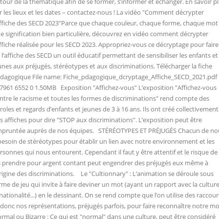
tour de la thématique afin de se former, s’informer et échanger. En savoir p
r les lieux et les dates – contactez-nous ! La vidéo "Comment décrypter
affiche des SECD 2023"Parce que chaque couleur, chaque forme, chaque mot
e signification bien particulière, découvrez en vidéo comment décrypter
affiche réalisée pour les SECD 2023. Appropriez-vous ce décryptage pour faire
 l’affiche des SECD un outil éducatif permettant de sensibiliser les enfants et
unes aux préjugés, stéréotypes et aux discriminations. Télécharger la fiche
dagogique File name: Fiche_pdagogique_dcryptage_Affiche_SECD_2021.pdf
7961 6552 0 1.50MB Exposition "Affichez-vous" L’exposition "Affichez-vous
ntre le racisme et toutes les formes de discriminations" rend compte des
roles et regards d’enfants et jeunes de 3 à 16 ans. Ils ont créé collectivement
s affiches pour dire "STOP aux discriminations". L’exposition peut être
pruntée auprès de nos équipes. STÉRÉOTYPES ET PRÉJUGÉS Chacun de no
besoin de stéréotypes pour établir un lien avec notre environnement et les
rsonnes qui nous entourent. Cependant il faut y être attentif et le risque de
s prendre pour argent contant peut engendrer des préjugés eux même à
origine des discriminations. Le "Cultionnary" : L’animation se déroule sous
rme de jeu qui invite à faire deviner un mot (ayant un rapport avec la culture
 nationalité...) en le dessinant. On se rend compte que l’on utilise des raccour
 donc nos représentations, préjugés parfois, pour faire reconnaître notre m
rmal ou Bizarre : Ce qui est "normal" dans une culture, peut être considéré