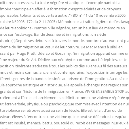
olitions successives. La traite négrière Atlantique - L’exemple nantaisLa
moire "participe en effet à la formation d’esprits éclairés et de citoyens
sponsables, tolérants et ouverts à autrui." (BO n° 41 du 10 novembre 2005,
rculaire N°2005- 172 du 2-11-2005 : Mémoire de la traite négrière, de l’esclava
 de leurs abolitions). Nantes, ville négrière, est un haut lieu de mémoire en
ance sur l’esclavage. Bande dessinée et immigrations : un siècle
histoire(s)Depuis ses débuts et à travers le monde, nombre d’auteurs ont pl
 thème de l’immigration au cœur de leur œuvre. De Mac Manus à Bilal, en
ssant par Hugo Pratt, Uderzo et Goscinny, l’immigration apparaît comme u
ème majeur du 9e Art. Dédiée aux néophytes comme aux bédéphiles, cette
position itinérante s’adresse à tous les publics dès 10 ans.Au fil des auteurs
nnus et moins connus, anciens et contemporains, l'exposition interroge les
fférents genres de la bande dessinée au prisme de l’immigration. Au-delà de 
ule approche artistique et historique, elle appelle à changer nos regards sur 
grants et sur l’histoire de l’immigration en France. VIVRE ENSEMBLE STOP a
rcèlement à l’écoleLe harcèlement se définit comme une violence répétée q
ut être verbale, physique ou psychologique commise avec l’intention de nui
tte violence se retrouve aussi au sein de l’école. Elle est le fait d’un ou de
usieurs élèves à l’encontre d’une victime qui ne peut se défendre. Lorsqu’un
fant est insulté, menacé, battu, bousculé ou reçoit des messages injurieux à