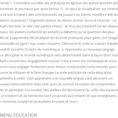
ternet ? - Comment concilier ses pratiques en ligne et ses autres activités (d
 sommeil, et pourquoi pas aussi l’ennui ?) - En quoi la socialisation sur Interne
e ce soit à travers des communautés de joueurs ou d’amis, modifie-t-elle les
lations humaines ? Organisés autour du dessin animé "Accro à Internet - Le
rtuel c’est bien, le réel c’est parfois mieux." et d’un jeu interactif sur les résea
ciaux, les ateliers inviteront les enfants à débattre sur la question des jeux
déo et à apprendre dès le départ les bonnes pratiques pour gérer son image
rsonnelle en ligne ! Aux codes citoyens ! Découvrir le code au travers d’atelie
ucatifs (scratch, D-clicks du numérique…). Apprendre un nouveau langage
ur décrypter le monde numérique sera déterminant dans la façon dont nos
fants vivront leur engagement citoyen. L’ère à venir est numérique et nous
vons nous engager fortement pour mieux comprendre notre monde, pour
uvoir le critiquer et le faire changer.Le code participe de cette éducation.
prendre à coder, c’est apprendre une nouvelle langue, c’est découvrir un
uveau raisonnement mais c’est aussi et surtout l’occasion de comprendre,
éer et participer à la société. Des ateliers de découverte du code, des espace
 co-création et de recherche sont proposés aux enfants et aux enseignants.
s modules simples et accessibles à toutes et tous !
MENU EDUCATION