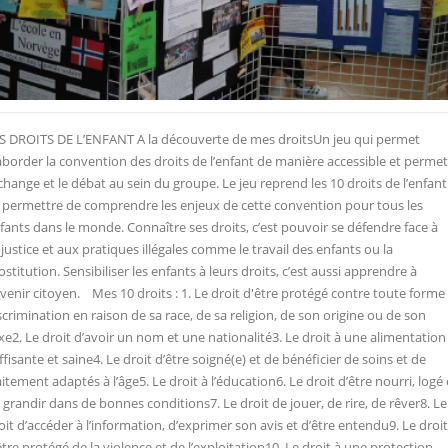
S DROITS DE L’ENFANT A la découverte de mes droitsUn jeu qui permet
aborder la convention des droits de l’enfant de manière accessible et permet
échange et le débat au sein du groupe. Le jeu reprend les 10 droits de l’enfant
 permettre de comprendre les enjeux de cette convention pour tous les
fants dans le monde. Connaître ses droits, c’est pouvoir se défendre face à
injustice et aux pratiques illégales comme le travail des enfants ou la
ostitution. Sensibiliser les enfants à leurs droits, c’est aussi apprendre à
venir citoyen. Mes 10 droits : 1. Le droit d'être protégé contre toute forme
scrimination en raison de sa race, de sa religion, de son origine ou de son
xe2. Le droit d’avoir un nom et une nationalité3. Le droit à une alimentation
ffisante et saine4. Le droit d’être soigné(e) et de bénéficier de soins et de
aitement adaptés à l’âge5. Le droit à l’éducation6. Le droit d’être nourri, logé 
 grandir dans de bonnes conditions7. Le droit de jouer, de rire, de rêver8. Le
oit d’accéder à l’information, d’exprimer son avis et d’être entendu9. Le droit
être protégé de la violence et de l’exploitation10. Le droit à une protection