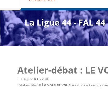
La Ligue 44 - FAL 44
Atelier-débat : LE 
Category:
AGIR - VOTER
« Le vote et vous »
L’atelier-débat
est une action proposé