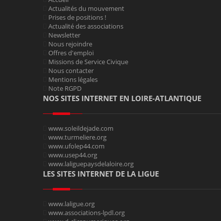
Actualités du mouvement
Prises de positions !
Actualité des associations
Newsletter
Nous rejoindre
Offres d'emploi
Missions de Service Civique
Nous contacter
Mentions légales
Note RGPD
NOS SITES INTERNET EN LOIRE-ATLANTIQUE
www.soleildejade.com
www.turmeliere.org
www.ufolep44.com
www.usep44.org
www.laliguepaysdelaloire.org
LES SITES INTERNET DE LA LIGUE
www.laligue.org
www.associations-lpdl.org