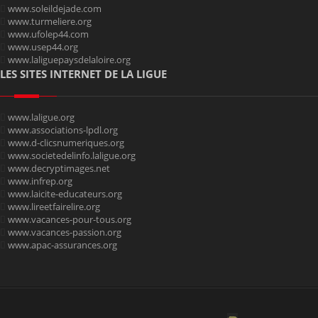
www.soleildejade.com
www.turmeliere.org
www.ufolep44.com
www.usep44.org
www.laliguepaysdelaloire.org
LES SITES INTERNET DE LA LIGUE
www.laligue.org
www.associations-lpdl.org
www.d-clicsnumeriques.org
www.societedelinfo.laligue.org
www.decryptimages.net
www.infrep.org
www.laicite-educateurs.org
www.lireetfairelire.org
www.vacances-pour-tous.org
www.vacances-passion.org
www.apac-assurances.org