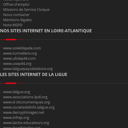
Offres d'emploi
Missions de Service Civique
Nous contacter
Mentions légales
Note RGPD
NOS SITES INTERNET EN LOIRE-ATLANTIQUE
www.soleildejade.com
www.turmeliere.org
www.ufolep44.com
www.usep44.org
www.laliguepaysdelaloire.org
LES SITES INTERNET DE LA LIGUE
www.laligue.org
www.associations-lpdl.org
www.d-clicsnumeriques.org
www.societedelinfo.laligue.org
www.decryptimages.net
www.infrep.org
www.laicite-educateurs.org
www.lireetfairelire.org