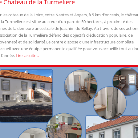
e Chateau de la Turmeliere
r les coteaux de la Loire, entre Nantes et Angers, à 5 km d’Ancenis, le châtea
 la Turmelière est situé au cœur d’un parc de 50 hectares, à proximité des
ines de la demeure ancestrale de Joachim du Bellay. Au travers de ses action
association de la Turmelière défend des objectifs d’éducation populaire, de
toyenneté et de solidarité.Le centre dispose d’une infrastructure complète
accueil avec une équipe permanente qualifiée pour vous accueillir tout au l
 l’année.
Lire la suite...