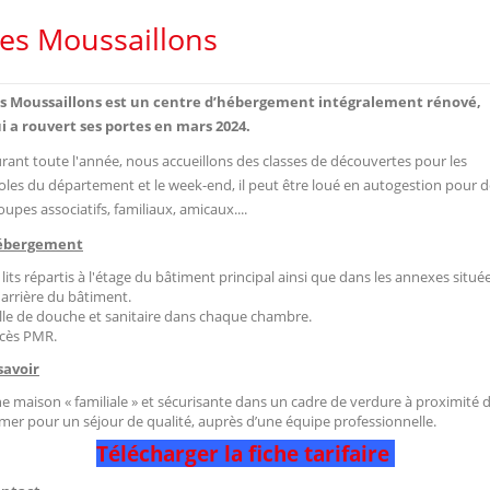
es Moussaillons
s Moussaillons est un centre d’hébergement intégralement rénové,
i a rouvert ses portes en
mars 2024
.
rant toute l'année, nous accueillons des classes de découvertes pour les
oles du département et le week-end, il peut être loué en autogestion pour d
oupes associatifs, familiaux, amicaux....
ébergement
 lits répartis à l'étage du bâtiment principal ainsi que dans les annexes situé
l'arrière du bâtiment.
lle de douche et sanitaire dans chaque chambre.
cès PMR.
savoir
e maison « familiale » et sécurisante dans un cadre de verdure à proximité 
mer
pour un séjour de qualité, auprès d’une équipe professionnelle.
Télécharger la fiche tarifaire