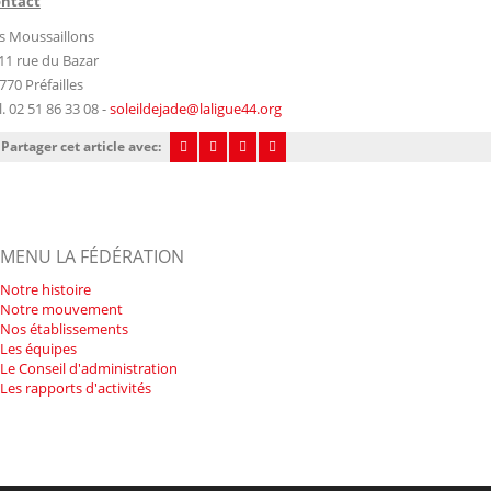
ntact
s Moussaillons
 11 rue du Bazar
770 Préfailles
l.
02 51 86 33 08
-
soleildejade@laligue44.org
Partager cet article avec:
MENU LA FÉDÉRATION
Notre histoire
Notre mouvement
Nos établissements
Les équipes
Le Conseil d'administration
Les rapports d'activités