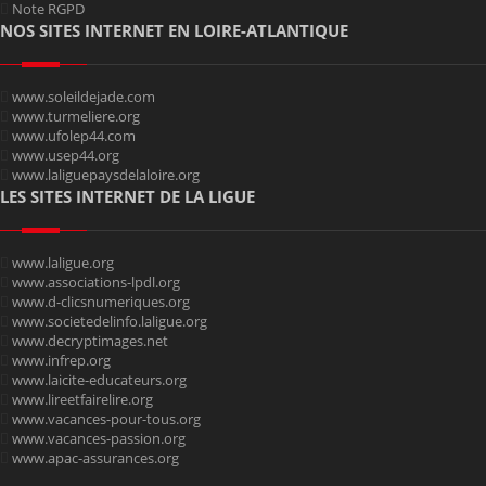
Note RGPD
NOS SITES INTERNET EN LOIRE-ATLANTIQUE
www.soleildejade.com
www.turmeliere.org
www.ufolep44.com
www.usep44.org
www.laliguepaysdelaloire.org
LES SITES INTERNET DE LA LIGUE
www.laligue.org
www.associations-lpdl.org
www.d-clicsnumeriques.org
www.societedelinfo.laligue.org
www.decryptimages.net
www.infrep.org
www.laicite-educateurs.org
www.lireetfairelire.org
www.vacances-pour-tous.org
www.vacances-passion.org
www.apac-assurances.org