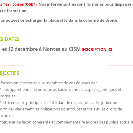
s Territoires (CGET)
. Nos intervenant·es sont formé·es pour dispense
tte formation.
us pouvez télécharger la plaquette dans la colonne de droite.
ES DATES
1 et 12 décembre à Nantes au CISN
INSCRIPTION ICI
BJECTIFS
 formation permettra aux membres de vos équipes de :
Mieux appréhender le principe de laïcité dans ses aspects juridiques et
storiques
Mettre en vie le principe de laïcité dans le respect du cadre juridique
Formuler clairement les obligations pour toutes et tous et les droits de
acun.e
Intervenir de façon cohérente et complémentaire auprès des publics accueill