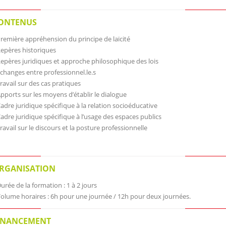
ONTENUS
Première appréhension du principe de laïcité
Repères historiques
Repères juridiques et approche philosophique des lois
Échanges entre professionnel.le.s
Travail sur des cas pratiques
Apports sur les moyens d’établir le dialogue
Cadre juridique spécifique à la relation socioéducative
Cadre juridique spécifique à l’usage des espaces publics
Travail sur le discours et la posture professionnelle
RGANISATION
Durée de la formation : 1 à 2 jours
Volume horaires : 6h pour une journée / 12h pour deux journées.
INANCEMENT