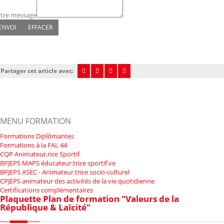
tre message
Partager cet article avec:
MENU FORMATION
Formations Diplômantes
Formations à la FAL 44
CQP Animateur.rice Sportif
BPJEPS MAPS éducateur.trice sportif.ve
BPJEPS ASEC - Animateur.trice socio-culturel
CPJEPS animateur des activités de la vie quotidienne
Certifications complémentaires
Plaquette Plan de formation "Valeurs de la
République & Laïcité"