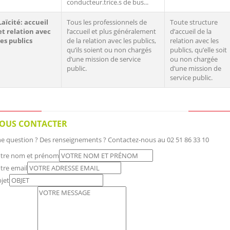
conducteur.trice.s de bus...
Laïcité: accueil
Tous les professionnels de
Toute structure
et relation avec
l’accueil et plus généralement
d’accueil de la
les publics
de la relation avec les publics,
relation avec les
qu’ils soient ou non chargés
publics, qu’elle soit
d’une mission de service
ou non chargée
public.
d’une mission de
service public.
OUS CONTACTER
e question ? Des renseignements ? Contactez-nous au 02 51 86 33 10
tre nom et prénom
tre email
jet