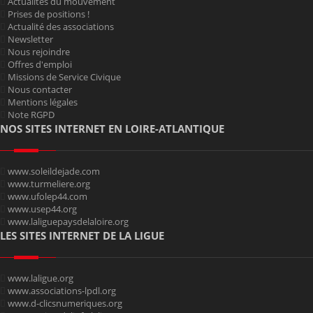
Actualités du mouvement
Prises de positions !
Actualité des associations
Newsletter
Nous rejoindre
Offres d'emploi
Missions de Service Civique
Nous contacter
Mentions légales
Note RGPD
NOS SITES INTERNET EN LOIRE-ATLANTIQUE
www.soleildejade.com
www.turmeliere.org
www.ufolep44.com
www.usep44.org
www.laliguepaysdelaloire.org
LES SITES INTERNET DE LA LIGUE
www.laligue.org
www.associations-lpdl.org
www.d-clicsnumeriques.org