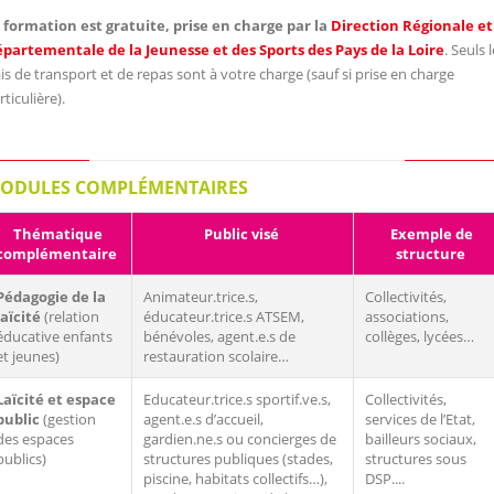
 formation est gratuite, prise en charge par la
Direction Régionale et
partementale de la Jeunesse et des Sports des Pays de la Loire
. Seuls 
ais de transport et de repas sont à votre charge (sauf si prise en charge
rticulière).
ODULES COMPLÉMENTAIRES
Thématique
Public visé
Exemple de
complémentaire
structure
Pédagogie de la
Animateur.trice.s,
Collectivités,
laïcité
(relation
éducateur.trice.s ATSEM,
associations,
éducative enfants
bénévoles, agent.e.s de
collèges, lycées…
et jeunes)
restauration scolaire…
Laïcité et espace
Educateur.trice.s sportif.ve.s,
Collectivités,
public
(gestion
agent.e.s d’accueil,
services de l’Etat,
des espaces
gardien.ne.s ou concierges de
bailleurs sociaux,
publics)
structures publiques (stades,
structures sous
piscine, habitats collectifs…),
DSP....