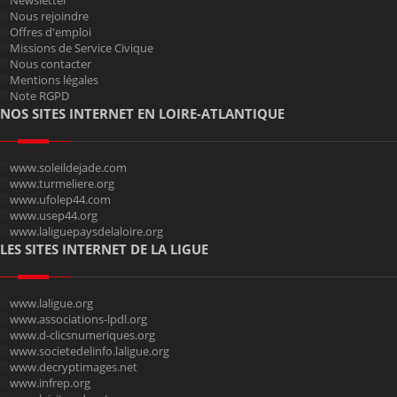
Newsletter
Nous rejoindre
Offres d'emploi
Missions de Service Civique
Nous contacter
Mentions légales
Note RGPD
NOS SITES INTERNET EN LOIRE-ATLANTIQUE
www.soleildejade.com
www.turmeliere.org
www.ufolep44.com
www.usep44.org
www.laliguepaysdelaloire.org
LES SITES INTERNET DE LA LIGUE
www.laligue.org
www.associations-lpdl.org
www.d-clicsnumeriques.org
www.societedelinfo.laligue.org
www.decryptimages.net
www.infrep.org