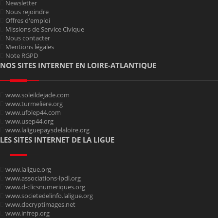
Newsletter
Nous rejoindre
Offres d'emploi
Missions de Service Civique
Nous contacter
Mentions légales
Note RGPD
NOS SITES INTERNET EN LOIRE-ATLANTIQUE
www.soleildejade.com
www.turmeliere.org
www.ufolep44.com
www.usep44.org
www.laliguepaysdelaloire.org
LES SITES INTERNET DE LA LIGUE
www.laligue.org
www.associations-lpdl.org
www.d-clicsnumeriques.org
www.societedelinfo.laligue.org
www.decryptimages.net
www.infrep.org