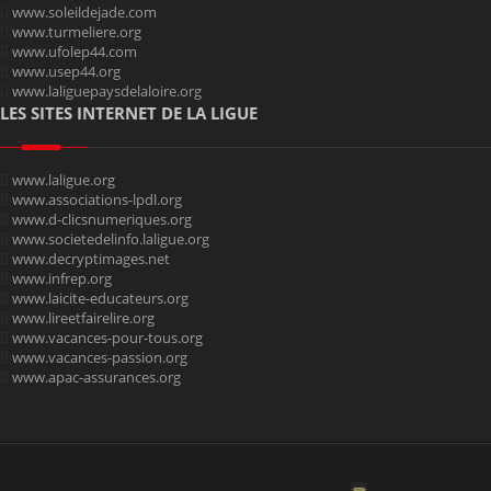
www.soleildejade.com
www.turmeliere.org
www.ufolep44.com
www.usep44.org
www.laliguepaysdelaloire.org
LES SITES INTERNET DE LA LIGUE
www.laligue.org
www.associations-lpdl.org
www.d-clicsnumeriques.org
www.societedelinfo.laligue.org
www.decryptimages.net
www.infrep.org
www.laicite-educateurs.org
www.lireetfairelire.org
www.vacances-pour-tous.org
www.vacances-passion.org
www.apac-assurances.org