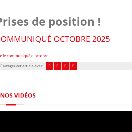
Prises de position !
COMMUNIQUÉ OCTOBRE 2025
re le communiqué d'octobre
Partager cet article avec:
NOS VIDÉOS