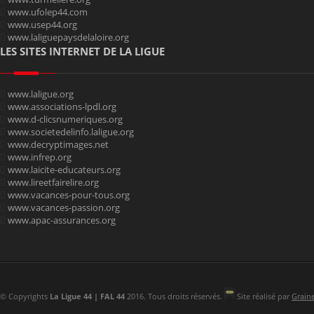
www.ufolep44.com
www.usep44.org
www.laliguepaysdelaloire.org
LES SITES INTERNET DE LA LIGUE
www.laligue.org
www.associations-lpdl.org
www.d-clicsnumeriques.org
www.societedelinfo.laligue.org
www.decryptimages.net
www.infrep.org
www.laicite-educateurs.org
www.lireetfairelire.org
www.vacances-pour-tous.org
www.vacances-passion.org
www.apac-assurances.org
© Copyrights
La Ligue 44 | FAL 44
2016. Tous droits réservés.
Site réalisé par
Grain