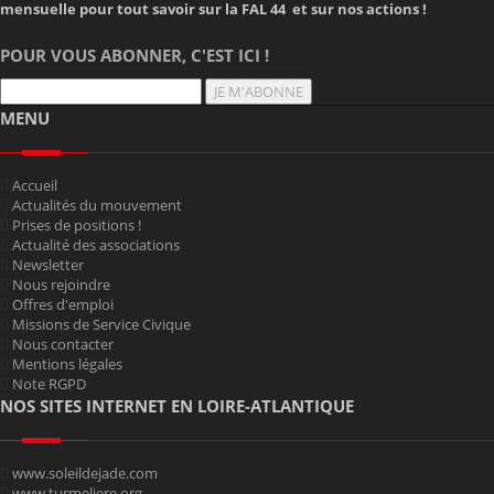
mensuelle pour tout savoir sur la FAL 44 et sur nos actions !
POUR VOUS ABONNER, C'EST ICI !
JE M'ABONNE
MENU
Accueil
Actualités du mouvement
Prises de positions !
Actualité des associations
Newsletter
Nous rejoindre
Offres d'emploi
Missions de Service Civique
Nous contacter
Mentions légales
Note RGPD
NOS SITES INTERNET EN LOIRE-ATLANTIQUE
www.soleildejade.com
www.turmeliere.org