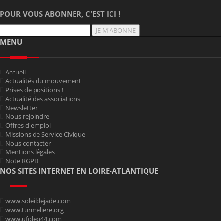
POUR VOUS ABONNER, C'EST ICI !
JE M'ABONNE
MENU
Accueil
Actualités du mouvement
Prises de positions !
Actualité des associations
Newsletter
Nous rejoindre
Offres d'emploi
Missions de Service Civique
Nous contacter
Mentions légales
Note RGPD
NOS SITES INTERNET EN LOIRE-ATLANTIQUE
www.soleildejade.com
www.turmeliere.org
www.ufolep44.com