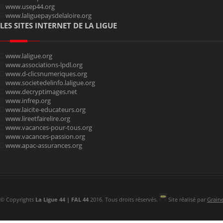
www.usep44.org
www.laliguepaysdelaloire.org
LES SITES INTERNET DE LA LIGUE
www.laligue.org
www.associations-lpdl.org
www.d-clicsnumeriques.org
www.societedelinfo.laligue.org
www.decryptimages.net
www.infrep.org
www.laicite-educateurs.org
www.lireetfairelire.org
www.vacances-pour-tous.org
www.vacances-passion.org
www.apac-assurances.org
© Copyrights
La Ligue 44 | FAL 44
2016. Tous droits réservés.
Site réalisé par
Grain