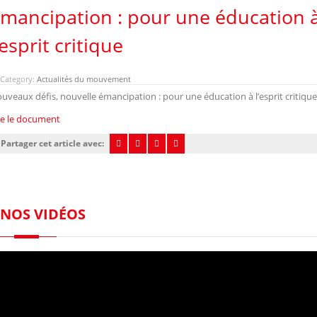
mancipation : pour une éducation 
’esprit critique
Category:
Actualités du mouvement
uveaux défis, nouvelle émancipation : pour une éducation à l’esprit critique
re le document
Partager cet article avec:
NOS VIDÉOS