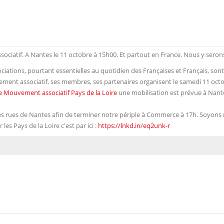
ciatif. A Nantes le 11 octobre à 15h00. Et partout en France. Nous y serons
ssociations, pourtant essentielles au quotidien des Françaises et Français, s
ent associatif, ses membres, ses partenaires organisent le samedi 11 octobr
e Mouvement associatif Pays de la Loire
une mobilisation est prévue à Nante
s rues de Nantes afin de terminer notre périple à Commerce à 17h. Soyons n
es Pays de la Loire c'est par ici :
https://lnkd.in/eq2unk-r