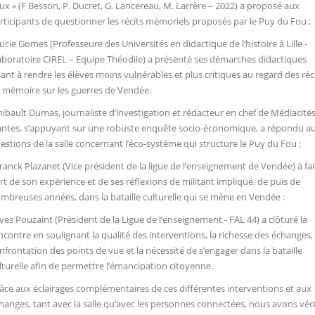
ux » (F Besson, P. Ducret, G. Lancereau, M. Larrère – 2022) a proposé aux
rticipants de questionner les récits mémoriels proposés par le Puy du Fou ;
Lucie Gomes (Professeure des Universités en didactique de l’histoire à Lille -
boratoire CIREL – Equipe Théodile) a présenté ses démarches didactiques
sant à rendre les élèves moins vulnérables et plus critiques au regard des réc
 mémoire sur les guerres de Vendée.
hibault Dumas, journaliste d’investigation et rédacteur en chef de Médiacité
ntes, s’appuyant sur une robuste enquête socio-économique, a répondu a
estions de la salle concernant l’éco-système qui structure le Puy du Fou ;
Franck Plazanet (Vice président de la ligue de l’enseignement de Vendée) à fai
rt de son expérience et de ses réflexions de militant impliqué, de puis de
mbreuses années, dans la bataille culturelle qui se mène en Vendée :
Yves Pouzaint (Président de la Ligue de l’enseignement - FAL 44) a clôturé la
ncontre en soulignant la qualité des interventions, la richesse des échanges, 
nfrontation des points de vue et la nécessité de s’engager dans la bataille
lturelle afin de permettre l’émancipation citoyenne.
âce aux éclairages complémentaires de ces différentes interventions et aux
hanges, tant avec la salle qu’avec les personnes connectées, nous avons véc