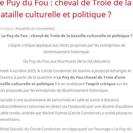
e Puy du Fou : cheval de Troie de la
ataille culturelle et politique ?
Category:
Actualités du mouvement
 Le Puy du Fou : cheval de Troie de la bataille culturelle et politique ?
L’esprit critique appliqué aux récits proposés par les entreprises de
divertissement historique.
Du Puy du Fou aux Murmures de la cité (Moulins)
medi 4 octobre 2025, le Cercle Condorcet de Nantes a proposé échanges et
flexions à partir de la question
« Le Puy du Fou cheval de Troie d’une
taille culturelle et politique ? »
en mobilisant
l’esprit critique
sur les
cits proposés par les entreprises de divertissement historique.
oposée à une quarantaine de personnes en salle et suivie à distance
udioconférence transmise en direct via Facebook) par une dizaine d’auditeur
 table ronde, animée par Michel Dumas (Cercle Condorcet) a croisé plusieurs
terventions.
Michel Daculsi, du Cercle Condorcet, en s’appuyant sur l’ouvrage « Le Puy du