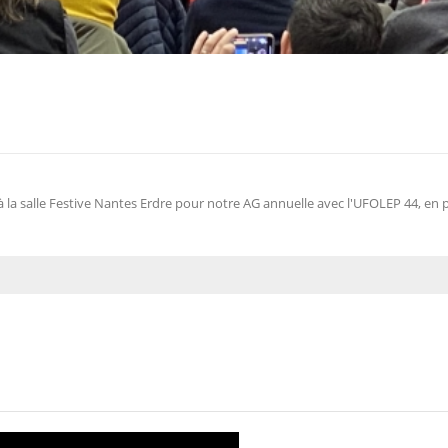
 salle Festive Nantes Erdre pour notre AG annuelle avec l'UFOLEP 44, en p